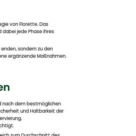
gie von Florette. Das
 dabei jede Phase ihres
ll enden, sondern zu den
iedene ergänzende Maßnahmen.
en
ird nach dem bestmöglichen
cherheit und Haltbarkeit der
ervierung,
htigt.
gleich zum Durchschnitt des