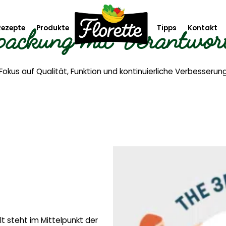
packung mit Verantwor
Rezepte
Produkte
Tipps
Kontakt
te
Saison & Event
Fokus auf Qualität, Funktion und kontinuierliche Verbesserun
 Teller
Emotions
gement
Essentials
Gemüse & Klassiker
Mono
Rohkost
t steht im Mittelpunkt der