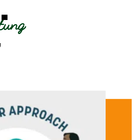
tung
g