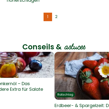
höherschlagen
1
2
astuces
Conseils &
nkernöl – Das
ere Extra für Salate
Ratschlag
Erdbeer- & Spargelzeit: D