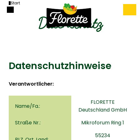
Start
Datenschutz
Datenschutzhinweise
Verantwortlicher:
FLORETTE
Name/Fa.:
Deutschland GmbH
Straße Nr.:
Mikroforum Ring 1
55234
PLZ, Ort, Land: