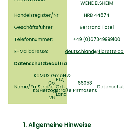
WENDELSHEIM
Handelsregister/Nr.:
HRB 44674
Geschäftsführer:
Bertrand Totel
Telefonnummer:
+49 (0)67349999100
E-Mailadresse:
deutschland@florette.com
Datenschutzbeauftragter:
KaMUX GmbH &
PLZ,
Co.
E-
66953
Name/Fa.:Straße:
Ort,
Datenschutz@f
KGHerzogstraße
Mailadresse:
Pirmasens
Land:
26
1. Allgemeine Hinweise