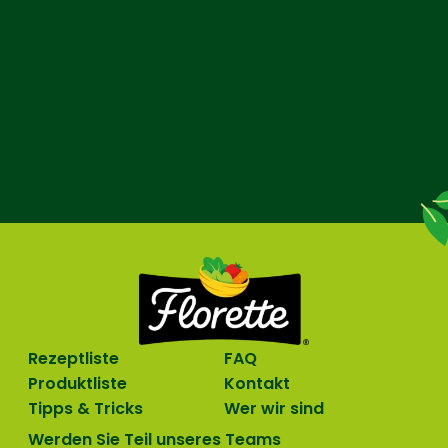
Rezeptliste
FAQ
Produktliste
Kontakt
Tipps & Tricks
Wer wir sind
Werden Sie Teil unseres Teams