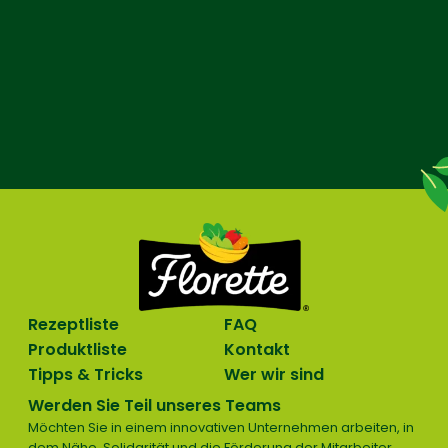
Rezeptliste
FAQ
Produktliste
Kontakt
Tipps & Tricks
Wer wir sind
Werden Sie Teil unseres Teams
Möchten Sie in einem innovativen Unternehmen arbeiten, in
dem Nähe, Solidarität und die Förderung der Mitarbeiter