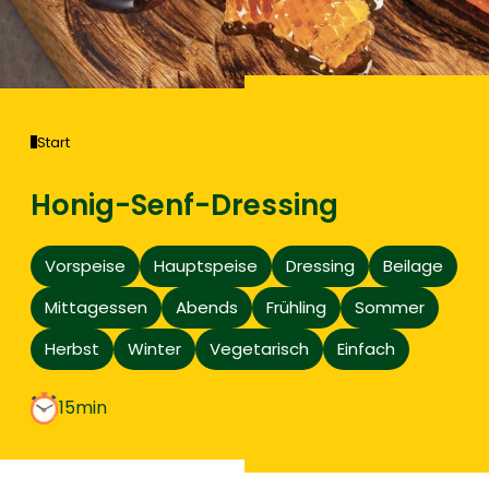
Start
Honig-Senf-Dressing
Vorspeise
Hauptspeise
Dressing
Beilage
Mittagessen
Abends
Frühling
Sommer
Herbst
Winter
Vegetarisch
Einfach
15min