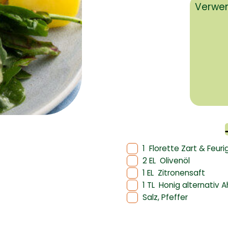
Verwen
1
Florette Zart & Feuri
2 EL
Olivenöl
1 EL
Zitronensaft
1 TL
Honig alternativ A
Salz, Pfeffer