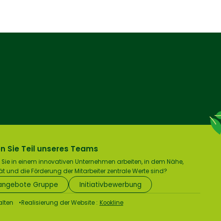
n Sie Teil unseres Teams
Sie in einem innovativen Unternehmen arbeiten, in dem Nähe,
tät und die Förderung der Mitarbeiter zentrale Werte sind?
angebote Gruppe
Initiativbewerbung
alten
Realisierung der Website :
Kookline