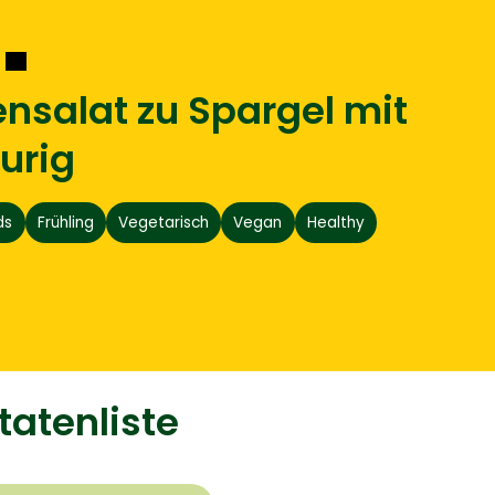
ensalat zu Spargel mit
eurig
ds
Frühling
Vegetarisch
Vegan
Healthy
tatenliste