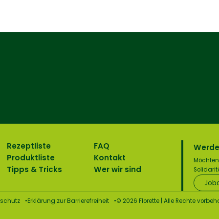
Rezeptliste
FAQ
Werde
Produktliste
Kontakt
Möchten 
Tipps & Tricks
Wer wir sind
Solidari
Job
schutz
Erklärung zur Barrierefreiheit
© 2026 Florette | Alle Rechte vorbeh