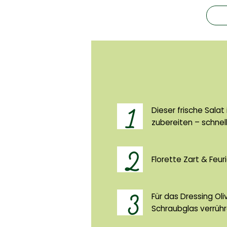
1
Dieser frische Salat
zubereiten – schnell
2
Florette Zart & Feur
3
Für das Dressing Oli
Schraubglas verrühr