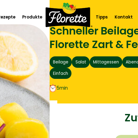
Start
Rezepte
Rezepte
Produkte
Tipps
Kontakt
Schneller Beilag
te
Saison & Event
Florette Zart & F
 Teller
Emotions
Beilage
Salat
Mittagessen
Aben
gement
Essentials
Einfach
Gemüse & Klassiker
5min
Mono
Rohkost
Zu