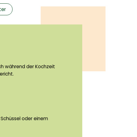
ter
fach während der Kochzeit
ericht.
en Schüssel oder einem