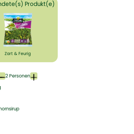
dete(s) Produkt(e)
Zart & Feurig
2 Personen
g
hornsirup