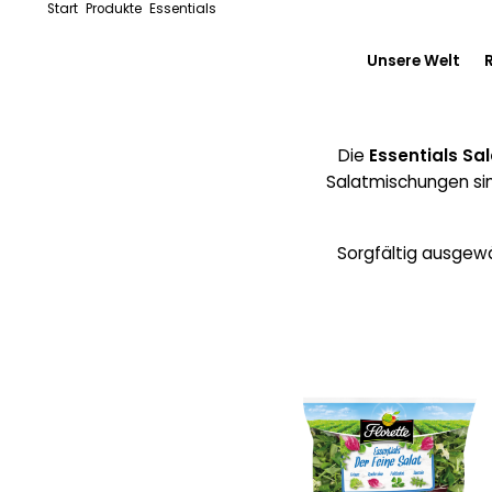
Start
Produkte
Essentials
Unsere Welt
Inside Floret
Die
Essentials Sa
Salatmischungen sind
Vom Feld zum
Unser Enga
Sorgfältig ausgewäh