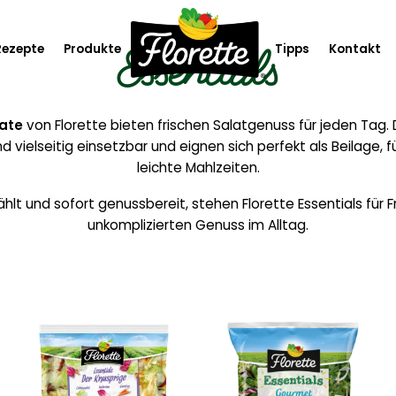
Essentials
Rezepte
Produkte
Tipps
Kontakt
te
Saison & Event
late
von Florette bieten frischen Salatgenuss für jeden Tag. 
 vielseitig einsetzbar und eignen sich perfekt als Beilage, 
 Teller
Emotions
leichte Mahlzeiten.
gement
Essentials
lt und sofort genussbereit, stehen Florette Essentials für F
unkomplizierten Genuss im Alltag.
Gemüse & Klassiker
Mono
Rohkost