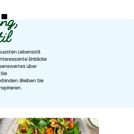
ung,
il
ussten Lebensstil.
nteressante Einblicke
ssenswertes über
 Sie
rbinden. Bleiben Sie
spirieren.