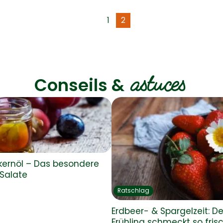
1
2
astuces
Conseils &
ernöl – Das besondere
 Salate
Ratschlag
Erdbeer- & Spargelzeit: De
Frühling schmeckt so fris