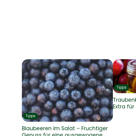
Tipps
Traubenk
Extra für
Tipps
Blaubeeren im Salat – Fruchtiger
Genuss für eine ausgewogene