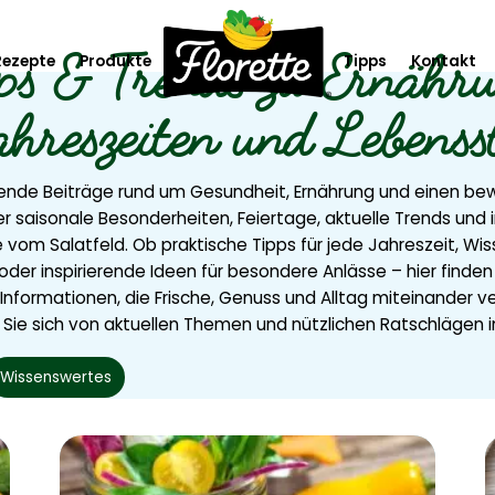
ps & Trends zu Ernähr
Rezepte
Produkte
Tipps
Kontakt
ahreszeiten und Lebensst
te
Saison & Event
 Teller
Emotions
nde Beiträge rund um Gesundheit, Ernährung und einen bew
r saisonale Besonderheiten, Feiertage, aktuelle Trends und i
gement
Essentials
 vom Salatfeld. Ob praktische Tipps für jede Jahreszeit, Wi
oder inspirierende Ideen für besondere Anlässe – hier finden
Gemüse & Klassiker
nformationen, die Frische, Genuss und Alltag miteinander ve
 Sie sich von aktuellen Themen und nützlichen Ratschlägen in
Mono
Wissenswertes
Rohkost