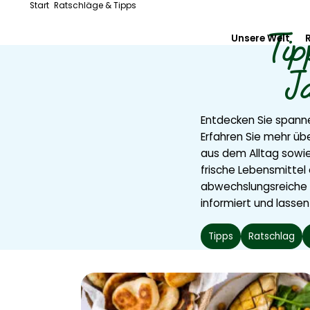
Start
Ratschläge & Tipps
Tip
Unsere Welt
J
Inside Floret
Vom Feld zum
Entdecken Sie spanne
Erfahren Sie mehr übe
Unser Enga
aus dem Alltag sowie
frische Lebensmittel 
abwechslungsreiche I
informiert und lassen
Tipps
Ratschlag