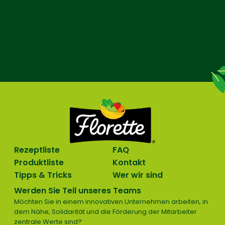
Rezeptliste
FAQ
Produktliste
Kontakt
Tipps & Tricks
Wer wir sind
Werden Sie Teil unseres Teams
Möchten Sie in einem innovativen Unternehmen arbeiten, in
dem Nähe, Solidarität und die Förderung der Mitarbeiter
zentrale Werte sind?