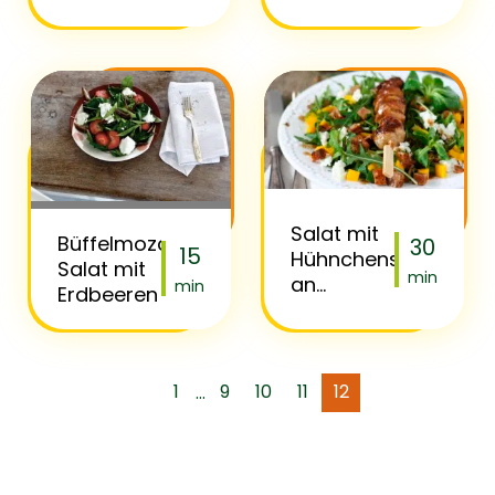
und
Bärlauch:
Cashewkernen:
Salat mit
Büffelmozarrella
30
15
Hühnchenspieß
Salat mit
min
an
min
Erdbeeren
Holunderblüten-
Vinaigrette
1
9
10
11
12
...