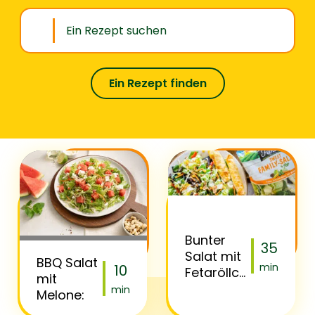
Ein Rezept finden
Bunter
35
Salat mit
BBQ Salat
min
10
Fetaröllchen
mit
aus
min
Melone:
Yufkateig: