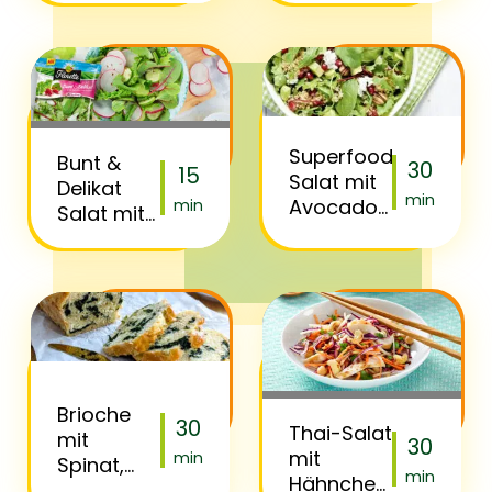
Superfood-
Bunt &
30
15
Salat mit
Delikat
min
Avocado
min
Salat mit
und
Gurken
Quinoa:
und
Himbeerdressing:
Brioche
30
Thai-Salat
mit
30
mit
min
Spinat,
min
Hähnchen
Feta und