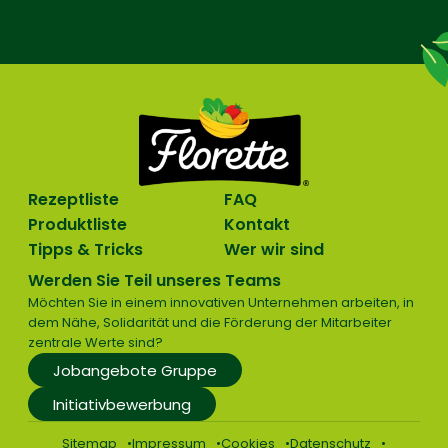
Rezeptliste
FAQ
Produktliste
Kontakt
Tipps & Tricks
Wer wir sind
Werden Sie Teil unseres Teams
Möchten Sie in einem innovativen Unternehmen arbeiten, in
dem Nähe, Solidarität und die Förderung der Mitarbeiter
zentrale Werte sind?
Jobangebote Gruppe
Initiativbewerbung
Sitemap
Impressum
Cookies
Datenschutz