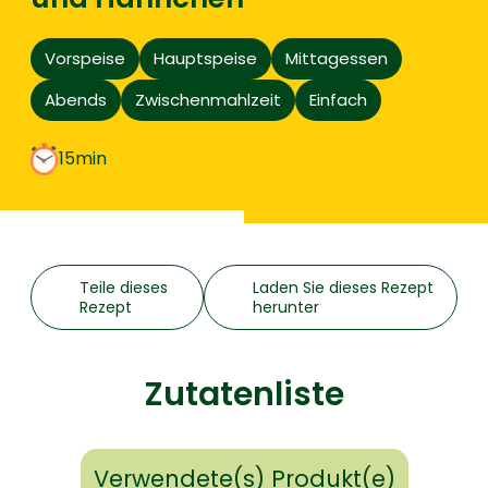
Vorspeise
Hauptspeise
Mittagessen
Abends
Zwischenmahlzeit
Einfach
15min
Teile dieses
Laden Sie dieses Rezept
Rezept
herunter
Zutatenliste
Verwendete(s) Produkt(e)