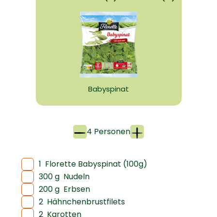
Babyspinat
4 Personen
1
Florette Babyspinat (100g)
300 g
Nudeln
200 g
Erbsen
2
Hähnchenbrustfilets
2
Karotten