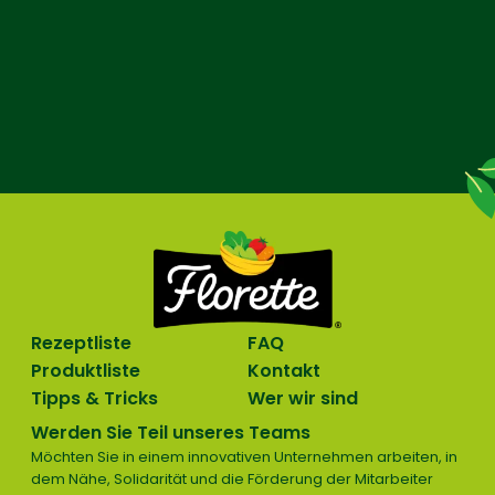
Rezeptliste
FAQ
Produktliste
Kontakt
Tipps & Tricks
Wer wir sind
Werden Sie Teil unseres Teams
Möchten Sie in einem innovativen Unternehmen arbeiten, in
dem Nähe, Solidarität und die Förderung der Mitarbeiter