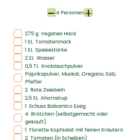
4 Personen
275 g
Veganes Hack
1 EL
Tomatenmark
1 EL
Speisestärke
2 EL
Wasser
0,5 TL
Knoblauchpulver
Paprikapulver, Muskat, Oregano, Salz,
Pfeffer
2
Rote Zwiebeln
2,5 EL
Ahornsirup
1
Schuss Balsamico Essig
4
Brötchen (selbstgemacht oder
gekauft)
1
Florette Kopfsalat mit feinen Kräutern
2
Tomaten (in Scheiben)