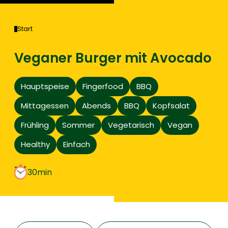
Start
Veganer Burger mit Avocado
Hauptspeise
Fingerfood
BBQ
Mittagessen
Abends
BBQ
Kopfsalat
Frühling
Sommer
Vegetarisch
Vegan
Healthy
Einfach
30min