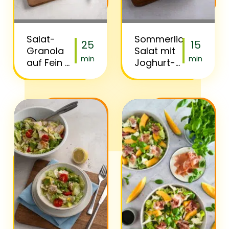
Salat-
Sommerlicher
25
15
Granola
Salat mit
min
min
auf Fein &
Joghurt-
Pikant
Gurken-
Dressing