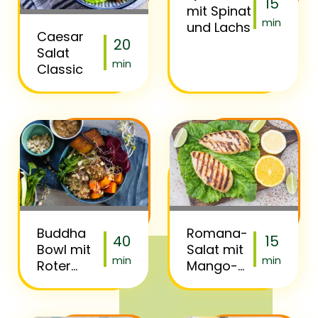
15
mit Spinat
min
und Lachs
Caesar
20
Salat
min
Classic
Buddha
Romana-
40
15
Bowl mit
Salat mit
min
min
Roter
Mango-
Bete,
Jalapeño
Kürbis &
Dressing
Tofu