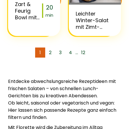
Zart &
20
Feurig
Leichter
min
Bowl mit
Winter-Salat
Hafer &
mit Zimt-
Mango-
Vinaigrette
Dressing
und Florette
Happy Xmas
1
2
3
4
12
...
Entdecke abwechslungsreiche Rezeptideen mit
frischen Salaten – von schnellen Lunch-
Gerichten bis zu kreativen Abendessen.
Ob leicht, saisonal oder vegetarisch und vegan:
Hier lassen sich passende Rezepte ganz einfach
filtern und finden.
Mit Florette wird die Zubereitung im Alltag