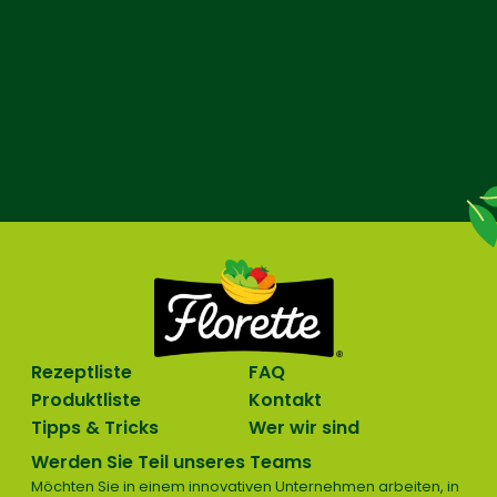
Rezeptliste
FAQ
Produktliste
Kontakt
Tipps & Tricks
Wer wir sind
Werden Sie Teil unseres Teams
Möchten Sie in einem innovativen Unternehmen arbeiten, in