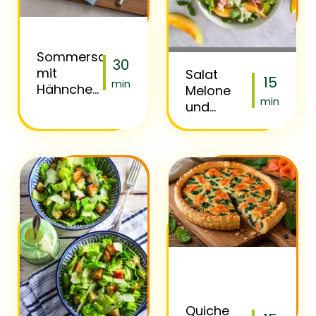
Sommersalat
30
mit
Salat
15
min
Hähnchen
Melone
min
&
und
Avocado
Parmaschinken
Quiche