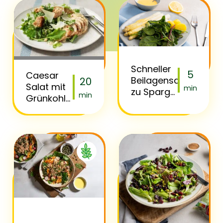
Schneller
5
Caesar
Beilagensalat
20
Salat mit
min
zu Spargel
min
Grünkohl
mit
und
Florette
gegrilltem
Zart &
Hähnchen
Feurig