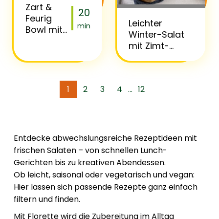
Zart &
20
Feurig
Leichter
min
Bowl mit
Winter-Salat
Hafer &
mit Zimt-
Mango-
Vinaigrette
Dressing
und Florette
Happy Xmas
1
2
3
4
12
...
Entdecke abwechslungsreiche Rezeptideen mit
frischen Salaten – von schnellen Lunch-
Gerichten bis zu kreativen Abendessen.
Ob leicht, saisonal oder vegetarisch und vegan:
Hier lassen sich passende Rezepte ganz einfach
filtern und finden.
Mit Florette wird die Zubereitung im Alltag