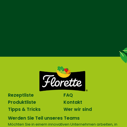
Rezeptliste
FAQ
Produktliste
Kontakt
Tipps & Tricks
Wer wir sind
Werden Sie Teil unseres Teams
Möchten Sie in einem innovativen Unternehmen arbeiten, in