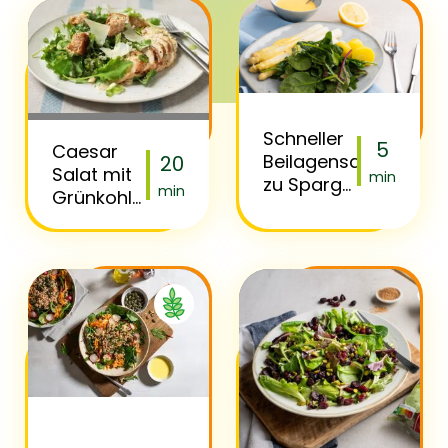
Schneller
5
Caesar
Beilagensalat
20
Salat mit
min
zu Spargel
min
Grünkohl
mit
und
Florette
gegrilltem
Zart &
Hähnchen
Feurig