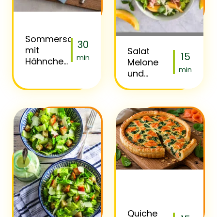
Sommersalat
30
mit
Salat
15
min
Hähnchen
Melone
min
&
und
Avocado
Parmaschinken
Quiche