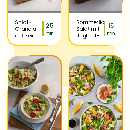
Salat-
Sommerlicher
25
15
Granola
Salat mit
min
min
auf Fein &
Joghurt-
Pikant
Gurken-
Dressing