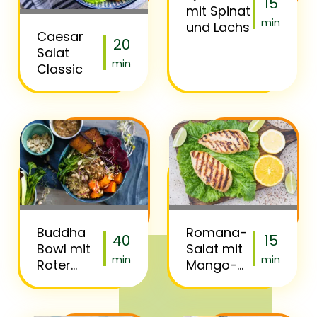
15
mit Spinat
min
und Lachs
Caesar
20
Salat
min
Classic
Buddha
Romana-
40
15
Bowl mit
Salat mit
min
min
Roter
Mango-
Bete,
Jalapeño
Kürbis &
Dressing
Tofu